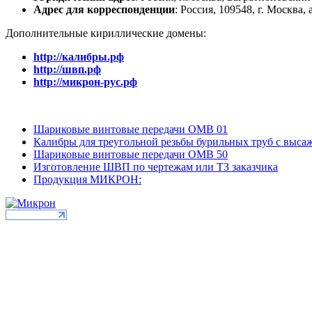
Адрес для корреспонденции
: Россия, 109548, г. Москва, а
Дополнительные кириллические домены:
http://калибры.рф
http://швп.рф
http://микрон-рус.рф
Шариковые винтовые передачи ОМВ 01
Калибры для треугольной резьбы бурильных труб с выс
Шариковые винтовые передачи ОМВ 50
Изготовление ШВП по чертежам или ТЗ заказчика
Продукция МИКРОН: