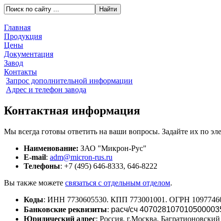
Главная
Продукция
Цены
Документация
Завод
Контакты
Запрос дополнительной информации
Адрес и телефон завода
Контактная информация
Мы всегда готовы ответить на ваши вопросы. Задайте их по эл
Наименование:
ЗАО "Микрон-Рус"
E-mail
:
adm@micron-rus.ru
Телефоны
: +7 (495) 646-8333, 646-8222
Вы также можете
связаться с отдельным отделом
.
Коды
: ИНН 7730605530. КПП 773001001. ОГРН 1097746
Банковские реквизиты
:
расч/сч 4070281070105000035
Юридический адрес
: Россия, г.Москва, Багратионовский 