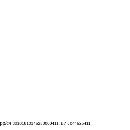
рр/сч
30101810145250000411, БИК 044525411