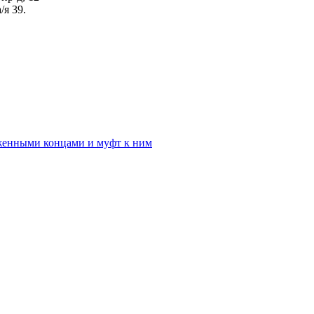
/я 39.
аженными концами и муфт к ним