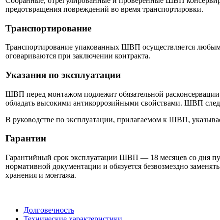
Собранные, отрегулированные и проверенные ШВП консервиру
предотвращения повреждений во время транспортировки.
Транспортирование
Транспортирование упакованных ШВП осуществляется любым кр
оговариваются при заключении контракта.
Указания по эксплуатации
ШВП перед монтажом подлежит обязательной расконсервации.
обладать высокими антикоррозийными свойствами. ШВП следуе
В руководстве по эксплуатации, прилагаемом к ШВП, указывае
Гарантии
Гарантийный срок эксплуатации ШВП — 18 месяцев со дня пус
нормативной документации и обязуется безвозмездно заменят
хранения и монтажа.
Долговечность
Технические характеристики