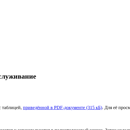
бслуживание
с таблицей,
приведённой в PDF-документе (315 кБ)
. Для её про