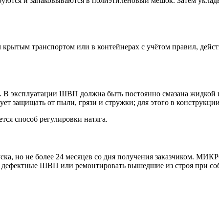
ются и запаковываются в полиэтиленовый мешок. Затем уклады
ытым транспортом или в контейнерах с учётом правил, действ
 В эксплуатации ШВП должна быть постоянно смазана жидкой ил
т защищать от пыли, грязи и стружки; для этого в конструкци
тся способ регулировки натяга.
ка, но не более 24 месяцев со дня получения заказчиком. МИК
ь дефектные ШВП или ремонтировать вышедшие из строя при со