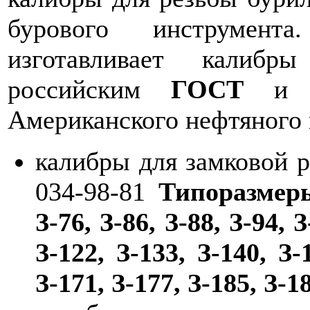
бурового инструмент
изготавливает калиб
российским
ГОСТ
Американского нефтяного
калибры для замковой 
034-98-81
Типоразмеры
З-76, З-86, З-88, З-94, З
З-122, З-133, З-140, З-
З-171, З-177, З-185, З-1