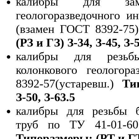
калибры для зам
геологоразведочного и
(взамен ГОСТ 8392-75)
(РЗ и ГЗ) З-34, З-45, З-5
калибры для резьб
колонкового геологор
8392-57(устаревш.)
Ти
З-50, З-63.5
калибры для резьбы б
труб по ТУ 41-01-60
Типоразмеры: (РТ и ГТ)