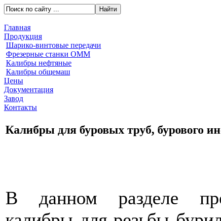
Главная
Продукция
Шарико-винтовые передачи
Фрезерные станки ОММ
Калибры нефтяные
Калибры общемаш
Цены
Документация
Завод
Контакты
Калибры для буровых труб, бурового и
В данном разделе пре
калибры для резьбы бурил